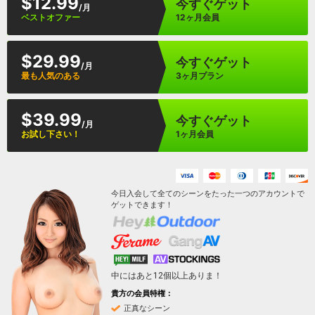
$12.99
今すぐゲット
/月
ベストオファー
12ヶ月会員
$29.99
今すぐゲット
/月
最も人気のある
3ヶ月プラン
$39.99
今すぐゲット
/月
お試し下さい！
1ヶ月会員
今日入会して全てのシーンをたった一つのアカウントで
ゲットできます！
中にはあと
12
個以上ありま！
貴方の会員特権：
正真なシーン