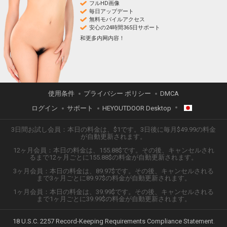
フルHD画像
毎日アップデート
無料モバイルアクセス
安心の24時間365日サポート
和更多内网内容！
使用条件
プライバシー ポリシー
DMCA
ログイン
サポート
HEYOUTDOOR Desktop
3日間お試し会員：本日の料金は、$1です。3日後に毎月$49.99の料金
日本語
が自動更新されます。
12ヶ月会員：本日の料金は、155.88$です。その後、キャンセルされ
ENGLISH
るまで12ヶ月ごとに155.88$の料金が自動更新されます。
3ヶ月会員：本日の料金は、89.97$です。その後、キャンセルされる
ESPAÑOL
まで3ヶ月ごとに89.97$の料金が自動更新されます。
1ヶ月会員：本日の料金は、39.99$です。その後、キャンセルされる
TIẾNG VIỆT
まで1ヶ月ごとに39.99$の料金が自動更新されます。
中文 (简体)
18 U.S.C. 2257 Record-Keeping Requirements Compliance Statement
.