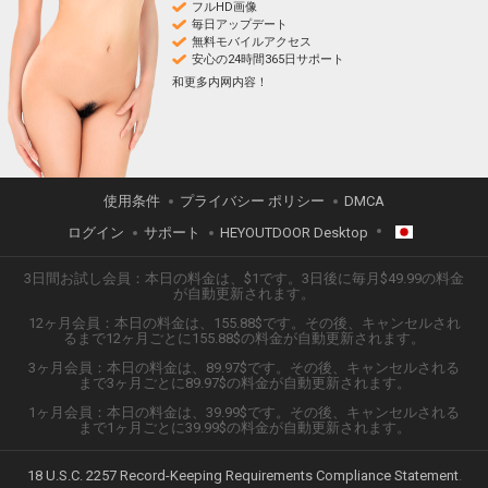
フルHD画像
毎日アップデート
無料モバイルアクセス
安心の24時間365日サポート
和更多内网内容！
使用条件
プライバシー ポリシー
DMCA
ログイン
サポート
HEYOUTDOOR Desktop
3日間お試し会員：本日の料金は、$1です。3日後に毎月$49.99の料金
日本語
が自動更新されます。
12ヶ月会員：本日の料金は、155.88$です。その後、キャンセルされ
ENGLISH
るまで12ヶ月ごとに155.88$の料金が自動更新されます。
3ヶ月会員：本日の料金は、89.97$です。その後、キャンセルされる
ESPAÑOL
まで3ヶ月ごとに89.97$の料金が自動更新されます。
1ヶ月会員：本日の料金は、39.99$です。その後、キャンセルされる
TIẾNG VIỆT
まで1ヶ月ごとに39.99$の料金が自動更新されます。
中文 (简体)
18 U.S.C. 2257 Record-Keeping Requirements Compliance Statement
.