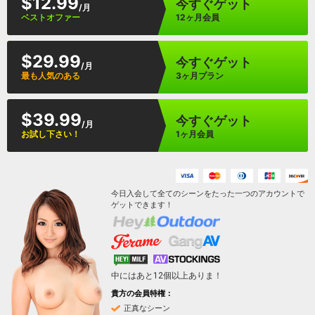
$12.99
今すぐゲット
/月
ベストオファー
12ヶ月会員
$29.99
今すぐゲット
/月
最も人気のある
3ヶ月プラン
$39.99
今すぐゲット
/月
お試し下さい！
1ヶ月会員
今日入会して全てのシーンをたった一つのアカウントで
ゲットできます！
中にはあと
12
個以上ありま！
貴方の会員特権：
正真なシーン