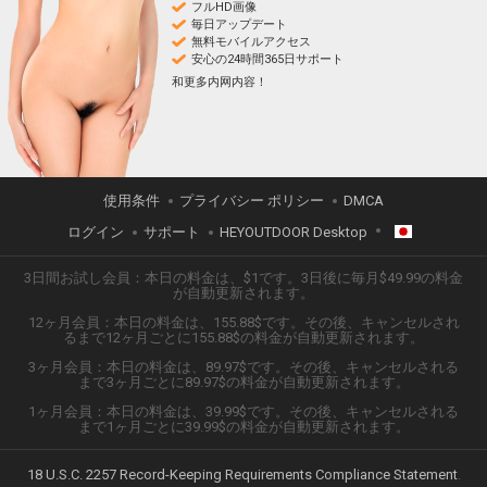
フルHD画像
毎日アップデート
無料モバイルアクセス
安心の24時間365日サポート
和更多内网内容！
使用条件
プライバシー ポリシー
DMCA
ログイン
サポート
HEYOUTDOOR Desktop
3日間お試し会員：本日の料金は、$1です。3日後に毎月$49.99の料金
日本語
が自動更新されます。
12ヶ月会員：本日の料金は、155.88$です。その後、キャンセルされ
ENGLISH
るまで12ヶ月ごとに155.88$の料金が自動更新されます。
3ヶ月会員：本日の料金は、89.97$です。その後、キャンセルされる
ESPAÑOL
まで3ヶ月ごとに89.97$の料金が自動更新されます。
1ヶ月会員：本日の料金は、39.99$です。その後、キャンセルされる
TIẾNG VIỆT
まで1ヶ月ごとに39.99$の料金が自動更新されます。
中文 (简体)
18 U.S.C. 2257 Record-Keeping Requirements Compliance Statement
.