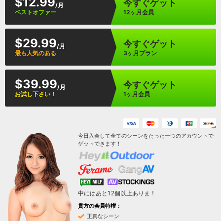
$12.99
今すぐゲット
/月
ベストオファー
12ヶ月会員
$29.99
今すぐゲット
/月
最も人気のある
3ヶ月プラン
$39.99
今すぐゲット
/月
お試し下さい！
1ヶ月会員
今日入会して全てのシーンをたった一つのアカウントで
ゲットできます！
中にはあと
12
個以上ありま！
貴方の会員特権：
正真なシーン