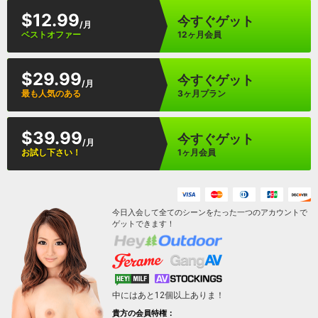
$12.99
今すぐゲット
/月
ベストオファー
12ヶ月会員
$29.99
今すぐゲット
/月
最も人気のある
3ヶ月プラン
$39.99
今すぐゲット
/月
お試し下さい！
1ヶ月会員
今日入会して全てのシーンをたった一つのアカウントで
ゲットできます！
中にはあと
12
個以上ありま！
貴方の会員特権：