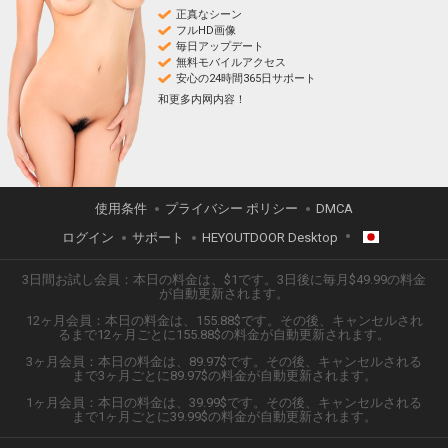
正真なシーン
フルHD画像
毎日アップデート
無料モバイルアクセス
安心の24時間365日サポート
和更多内网内容！
使用条件
プライバシー ポリシー
DMCA
ログイン
サポート
HEYOUTDOOR Desktop
3日間お試し会員：本日の料金は、$1です。3日後に毎月$49.99の料金
日本語
が自動更新されます。
12ヶ月会員：本日の料金は、155.88$です。その後、キャンセルされ
ENGLISH
るまで12ヶ月ごとに155.88$の料金が自動更新されます。
3ヶ月会員：本日の料金は、89.97$です。その後、キャンセルされる
ESPAÑOL
まで3ヶ月ごとに89.97$の料金が自動更新されます。
1ヶ月会員：本日の料金は、39.99$です。その後、キャンセルされる
TIẾNG VIỆT
まで1ヶ月ごとに39.99$の料金が自動更新されます。