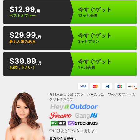
$12.99
今すぐゲット
/月
ベストオファー
12ヶ月会員
$29.99
今すぐゲット
/月
最も人気のある
3ヶ月プラン
$39.99
今すぐゲット
/月
お試し下さい！
1ヶ月会員
今日入会して全てのシーンをたった一つのアカウントで
ゲットできます！
中にはあと
12
個以上ありま！
貴方の会員特権：