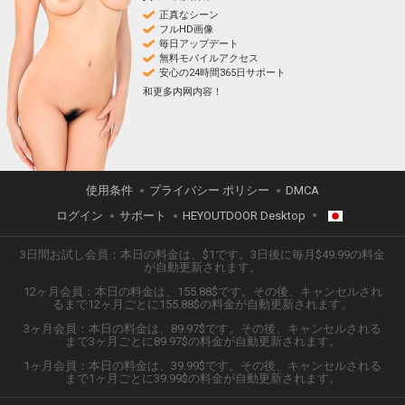
正真なシーン
フルHD画像
毎日アップデート
無料モバイルアクセス
安心の24時間365日サポート
和更多内网内容！
使用条件
プライバシー ポリシー
DMCA
ログイン
サポート
HEYOUTDOOR Desktop
3日間お試し会員：本日の料金は、$1です。3日後に毎月$49.99の料金
日本語
が自動更新されます。
12ヶ月会員：本日の料金は、155.88$です。その後、キャンセルされ
ENGLISH
るまで12ヶ月ごとに155.88$の料金が自動更新されます。
3ヶ月会員：本日の料金は、89.97$です。その後、キャンセルされる
ESPAÑOL
まで3ヶ月ごとに89.97$の料金が自動更新されます。
1ヶ月会員：本日の料金は、39.99$です。その後、キャンセルされる
TIẾNG VIỆT
まで1ヶ月ごとに39.99$の料金が自動更新されます。